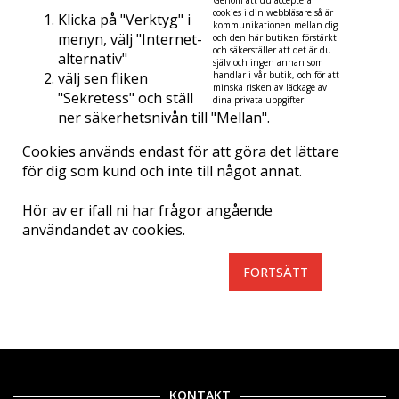
Genom att du accepterar
cookies i din webbläsare så är
Klicka på "Verktyg" i
kommunikationen mellan dig
menyn, välj "Internet-
och den här butiken förstärkt
och säkerställer att det är du
alternativ"
själv och ingen annan som
välj sen fliken
handlar i vår butik, och för att
minska risken av läckage av
"Sekretess" och ställ
dina privata uppgifter.
ner säkerhetsnivån till "Mellan".
Cookies används endast för att göra det lättare
för dig som kund och inte till något annat.
Hör av er ifall ni har frågor angående
användandet av cookies.
FORTSÄTT
KONTAKT