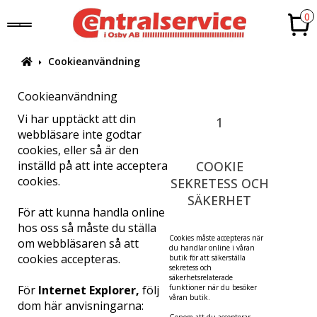
0
Cookieanvändning
Cookieanvändning
Vi har upptäckt att din
1
webbläsare inte godtar
cookies, eller så är den
inställd på att inte acceptera
COOKIE
cookies.
SEKRETESS OCH
SÄKERHET
För att kunna handla online
hos oss så måste du ställa
Cookies måste accepteras när
om webbläsaren så att
du handlar online i våran
cookies accepteras.
butik för att säkerställa
sekretess och
säkerhetsrelaterade
För
Internet Explorer,
följ
funktioner när du besöker
våran butik.
dom här anvisningarna: