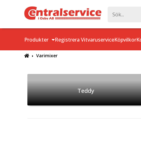
Produkter
Registrera Vitvaruservice
Köpvilkor
K
Varimixer
Teddy