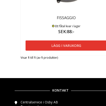
FISSAGGIO
Ett fåtal kvar i lager
SEK:88:-
LÄGG I VARUKORG
Visar
1
till
1
(av
1
produkter)
KONTAKT
Centralservice i Osby AB