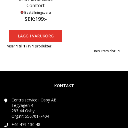
Comfort
Beställningsvara
SEK:199:-
LÄGG I VARUKORG
Visar
1
till
1
(av
1
produkter)
Resultatsidor:
1
KONTAKT
Centralservice i Osby AB
Tegvägen 4
283 44 Osby
Org.nr: 556701-7404
+46 479 130 48