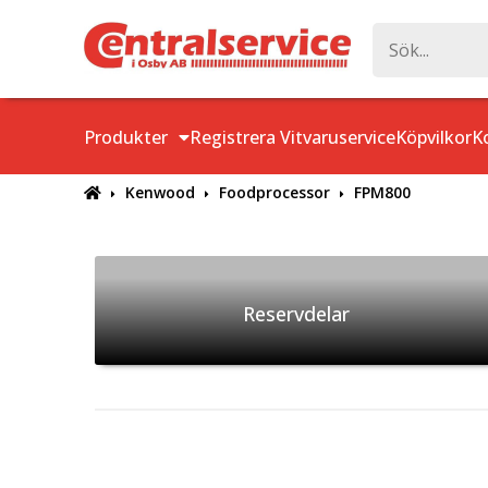
Produkter
Registrera Vitvaruservice
Köpvilkor
K
Kenwood
Foodprocessor
FPM800
Reservdelar