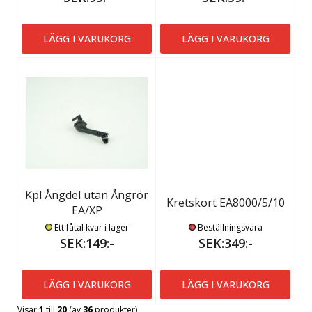
LÄGG I VARUKORG
LÄGG I VARUKORG
Kpl Ångdel utan Ångrör
Kretskort EA8000/5/10
EA/XP
Ett fåtal kvar i lager
Beställningsvara
SEK:149:-
SEK:349:-
LÄGG I VARUKORG
LÄGG I VARUKORG
Visar
1
till
20
(av
36
produkter)