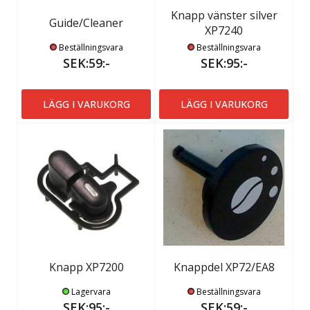
Knapp vänster silver
Guide/Cleaner
XP7240
Beställningsvara
Beställningsvara
SEK:59:-
SEK:95:-
LÄGG I VARUKORG
LÄGG I VARUKORG
Knapp XP7200
Knappdel XP72/EA8
Lagervara
Beställningsvara
SEK:95:-
SEK:59:-