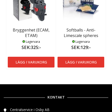
Bryggenhet (ECAM,
Softballs - Anti-
ETAM)
Limescale spheres
Lagervara
Lagervara
SEK:325:-
SEK:129:-
LÄGG I VARUKORG
LÄGG I VARUKORG
KONTAKT
Centralservice i Osby AB