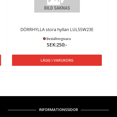
DÖRRHYLLA stora hyllan LUL55W23E
Beställningsvara
SEK:250:-
LÄGG I VARUKORG
INFORMATIONSSIDOR