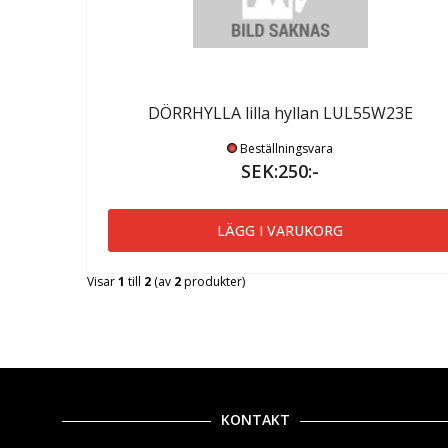
DÖRRHYLLA lilla hyllan LUL55W23E
Beställningsvara
SEK:250:-
LÄGG I VARUKORG
Visar
1
till
2
(av
2
produkter)
KONTAKT