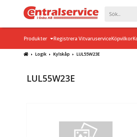
Produkter
Registrera Vitvaruservice
Köpvilkor
K
Logik
Kylskåp
LUL55W23E
LUL55W23E