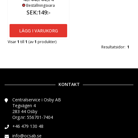
Beställningsvara
SEK:149:-
LÄGG I VARUKORG
Visar
1
till
1
(av
1
produkter)
Resultatsidor:
1
KONTAKT
Centralservice i Osby AB
Tegvägen 4
283 44 Osby
Org.nr: 556701-7404
+46 479 130 48
info@ocsab.se