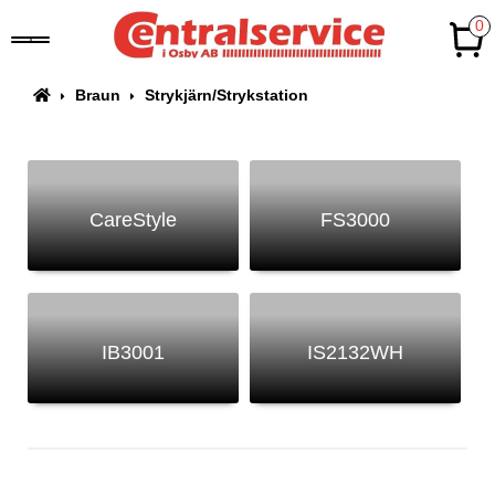
0
Braun
Strykjärn/Strykstation
CareStyle
FS3000
IB3001
IS2132WH