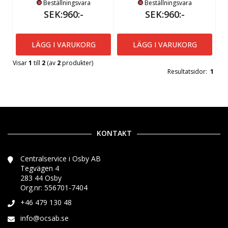
Beställningsvara
Beställningsvara
SEK:960:-
SEK:960:-
LÄGG I VARUKORG
LÄGG I VARUKORG
Visar
1
till
2
(av
2
produkter)
Resultatsidor:
1
KONTAKT
Centralservice i Osby AB
Tegvägen 4
283 44 Osby
Org.nr: 556701-7404
+46 479 130 48
info@ocsab.se