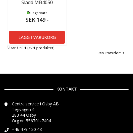
Sladd MB4050
Lagervara
SEK:149:-
LÄGG I VARUKORG
Visar
1
till
1
(av
1
produkter)
Resultatsidor:
1
KONTAKT
Centralservice i Osby AB
Tegvägen 4
283 44 Osby
Org.nr: 556701-7404
+46 479 130 48