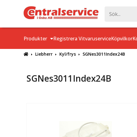
Produkter
Registrera Vitvaruservice
Köpvilkor
K
Liebherr
Kyl/frys
SGNes3011Index24B
SGNes3011Index24B