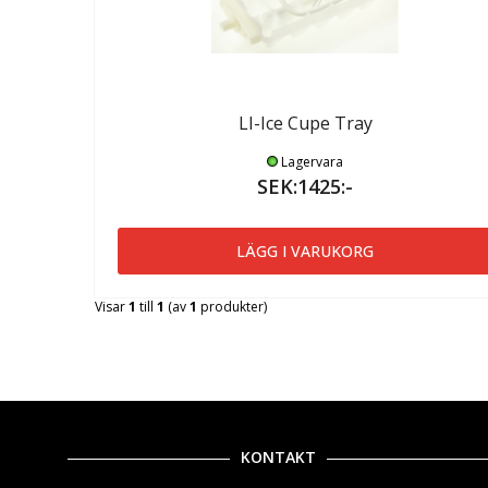
LI-Ice Cupe Tray
Lagervara
SEK:1425:-
LÄGG I VARUKORG
Visar
1
till
1
(av
1
produkter)
KONTAKT