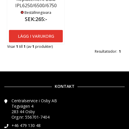
IPL6250/6500/6750
Beställningsvara
SEK:265:-
LÄGG I VARUKORG
Visar
1
till
1
(av
1
produkter)
Resultatsidor:
1
KONTAKT
Centralservice i Osby AB
Tegvägen 4
283 44 Osby
Org.nr: 556701-7404
+46 479 130 48