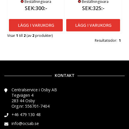
Beställningsvara
Beställningsvara
SEK:300:-
SEK:325:-
LÄGG I VARUKORG
LÄGG I VARUKORG
Visar
1
till
2
(av
2
produkter)
Resultatsidor:
1
KONTAKT
Centralservice i Osby AB
Tegvägen 4
283 44 Osby
Org.nr: 556701-7404
+46 479 130 48
info@ocsab.se