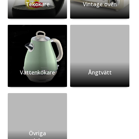
Tekokare
Vintage oven
Vattenkokare
Ångtvätt
Övriga