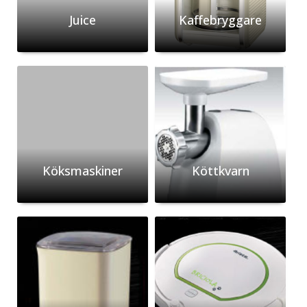
Juice
Kaffebryggare
Köksmaskiner
Köttkvarn