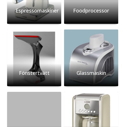
Espressomaskiner
Foodprocessor
Fönstertvätt
Glassmaskin