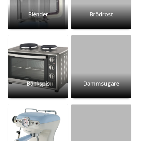
Blender
Brödrost
Bänkspis
Dammsugare