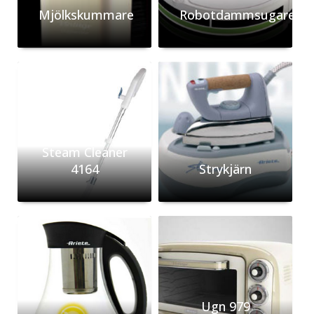
Mjölkskummare
Robotdammsugare
Steam Cleaner
4164
Strykjärn
Ugn 979