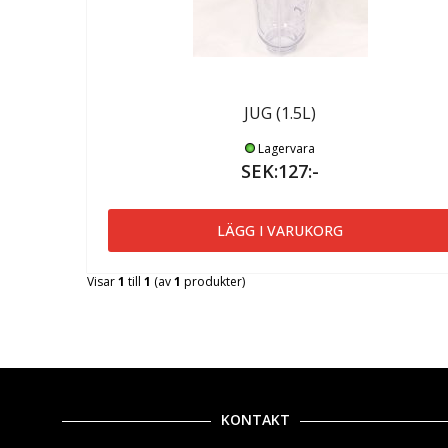
JUG (1.5L)
Lagervara
SEK:127:-
LÄGG I VARUKORG
Visar
1
till
1
(av
1
produkter)
KONTAKT