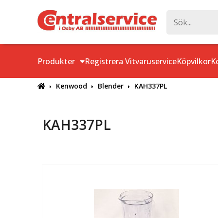
Produkter
Registrera Vitvaruservice
Köpvilkor
K
Kenwood
Blender
KAH337PL
KAH337PL