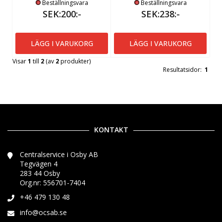
Beställningsvara
Beställningsvara
SEK:200:-
SEK:238:-
LÄGG I VARUKORG
LÄGG I VARUKORG
Visar
1
till
2
(av
2
produkter)
Resultatsidor:
1
KONTAKT
Centralservice i Osby AB
Tegvägen 4
283 44 Osby
Org.nr: 556701-7404
+46 479 130 48
info@ocsab.se