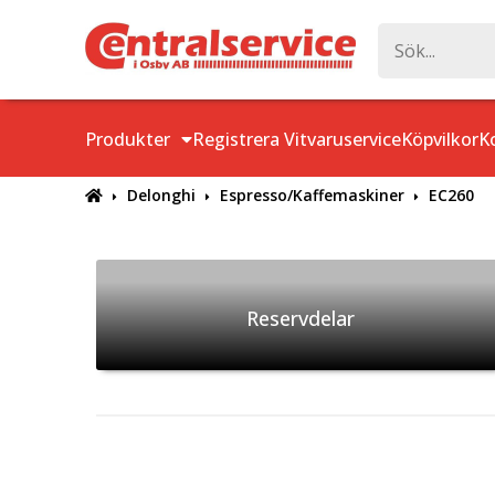
Produkter
Registrera Vitvaruservice
Köpvilkor
K
Delonghi
Espresso/Kaffemaskiner
EC260
Reservdelar