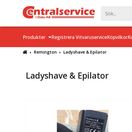
Produkter
Registrera Vitvaruservice
Köpvilkor
K
Remington
Ladyshave & Epilator
Ladyshave & Epilator