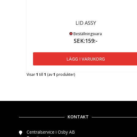
LID ASSY
Beställningsvara
SEK:159:-
LÄGG I VARUKORG
Visar
1
till
1
(av
1
produkter)
KONTAKT
Centralservice i Osby AB