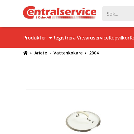
Produkter
Registrera Vitvaruservice
Köpvilkor
K
Ariete
Vattenkokare
2904