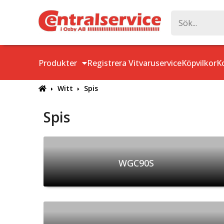
Produkter
Registrera Vitvaruservice
Köpvilkor
K
Witt
Spis
Spis
WGC90S