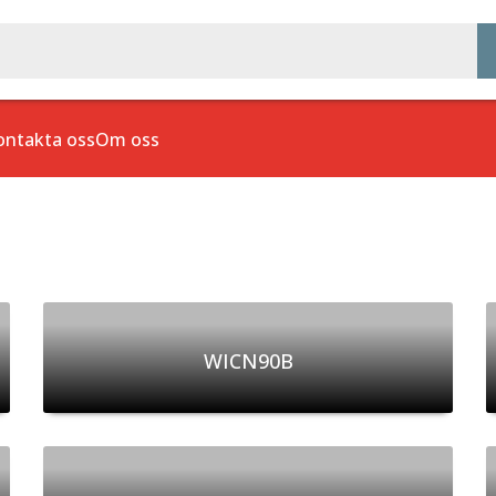
ontakta oss
Om oss
WICN90B