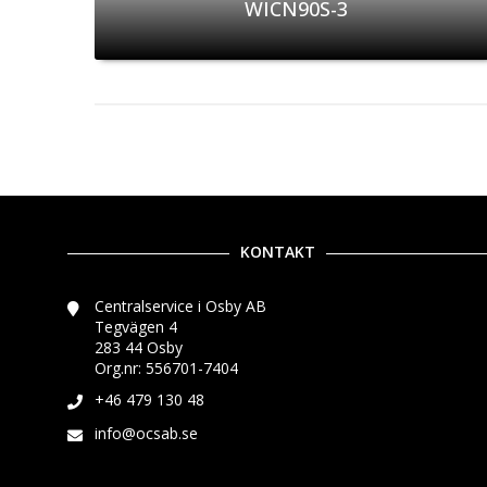
WICN90S-3
KONTAKT
Centralservice i Osby AB
Tegvägen 4
283 44 Osby
Org.nr: 556701-7404
+46 479 130 48
info@ocsab.se