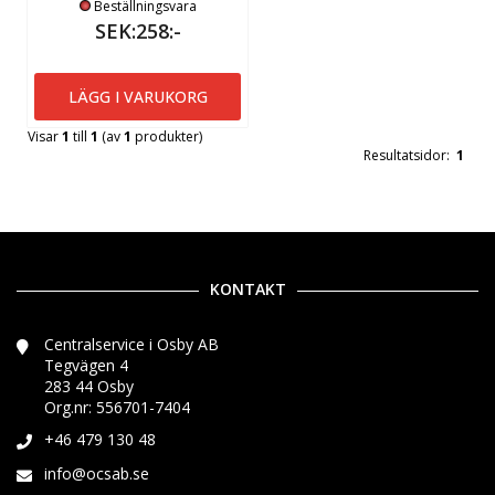
Beställningsvara
SEK:258:-
LÄGG I VARUKORG
Visar
1
till
1
(av
1
produkter)
Resultatsidor:
1
KONTAKT
Centralservice i Osby AB
Tegvägen 4
283 44 Osby
Org.nr: 556701-7404
+46 479 130 48
info@ocsab.se