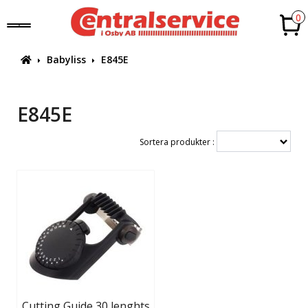
0
Babyliss
E845E
E845E
Sortera produkter :
Cutting Guide 30 lenghts