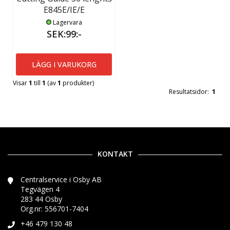
E845E/IE/E
Lagervara
SEK:99:-
LÄGG I VARUKORG
Visar
1
till
1
(av
1
produkter)
Resultatsidor:
1
KONTAKT
Centralservice i Osby AB
Tegvägen 4
283 44 Osby
Org.nr: 556701-7404
+46 479 130 48