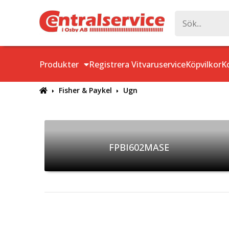
Produkter
Registrera Vitvaruservice
Köpvilkor
K
Fisher & Paykel
Ugn
FPBI602MASE