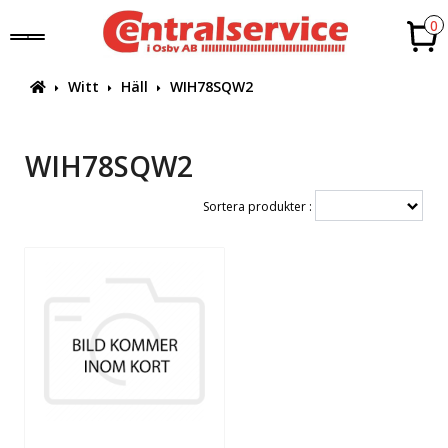
0
Witt
Häll
WIH78SQW2
WIH78SQW2
Sortera produkter :