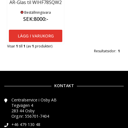
AR-Glas til WIHF78SQW2
Beställningsvara
SEK:8000:-
LÄGG I VARUKORG
Visar
1
till
1
(av
1
produkter)
Resultatsidor:
1
KONTAKT
Centralservice i Osby AB
Tegvägen 4
283 44 Osby
Org.nr: 556701-7404
+46 479 130 48