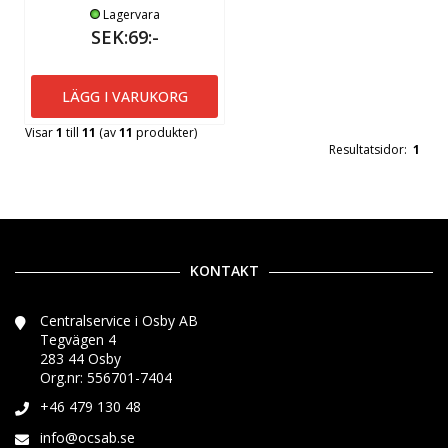
Lagervara
SEK:69:-
LÄGG I VARUKORG
Visar
1
till
11
(av
11
produkter)
Resultatsidor:
1
KONTAKT
Centralservice i Osby AB
Tegvägen 4
283 44 Osby
Org.nr: 556701-7404
+46 479 130 48
info@ocsab.se