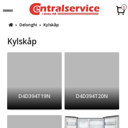
0
Delonghi
Kylskåp
Kylskåp
D4D394T19N
D4D394T20N