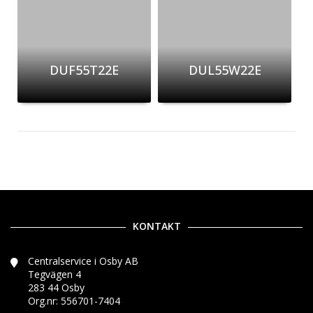
DUF55T22E
DUL55W22E
KONTAKT
Centralservice i Osby AB
Tegvägen 4
283 44 Osby
Org.nr: 556701-7404