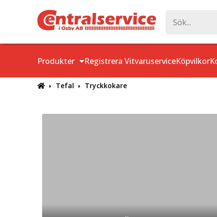
Produkter
Registrera Vitvaruservice
Köpvilkor
K
Tefal
Tryckkokare