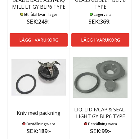
BLADE/BASE ASSY-LIQ
GLASS GOBLET BLM6
MILL LT GY BLP6 TYPE
TYPE
Ett fåtal kvar i lager
Lagervara
SEK:249:-
SEK:369:-
LÄGG I VARUKORG
LÄGG I VARUKORG
LIQ. LID F/CAP & SEAL-
Kniv med packning
LIGHT GY BLP6 TYPE
Beställningsvara
Beställningsvara
SEK:189:-
SEK:99:-