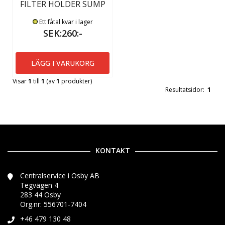
FILTER HOLDER SUMP
Ett fåtal kvar i lager
SEK:260:-
LÄGG I VARUKORG
Visar
1
till
1
(av
1
produkter)
Resultatsidor:
1
KONTAKT
Centralservice i Osby AB
Tegvägen 4
283 44 Osby
Org.nr: 556701-7404
+46 479 130 48