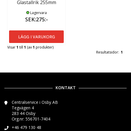
Glastallrik 255mm
Lagervara
SEK:275:-
LÄGG I VARUKORG
Visar
1
till
1
(av
1
produkter)
Resultatsidor:
1
KONTAKT
Centralservice i Osby AB
Tegvägen 4
283 44 Osby
Org.nr: 556701-7404
+46 479 130 48