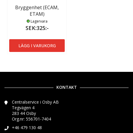
Bryggenhet (ECAM,
ETAM)
Lagervara
SEK:325:-
LÄGG I VARUKORG
KONTAKT
Centralservice i Osby AB
Tegvägen 4
283 44 Osby
Org.nr: 556701-7404
+46 479 130 48