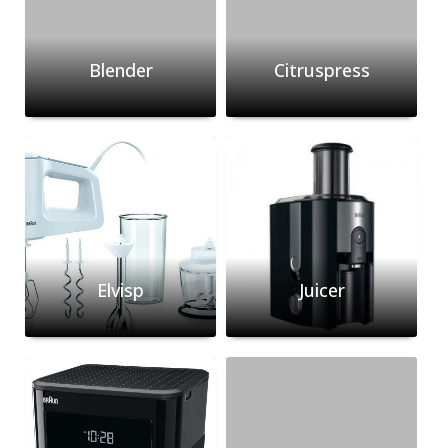
Blender
Citruspress
Elvisp
Juicer