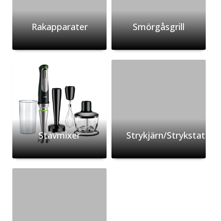
Rakapparater
Smörgåsgrill
Stavmixer
Strykjärn/Strykstation