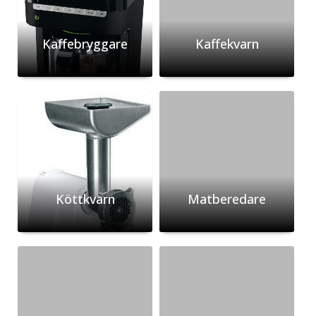
Kaffebryggare
Kaffekvarn
Köttkvarn
Matberedare