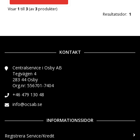
Visar
1
till
3
(av
3
produkter)
Resultatsidor:
1
KONTAKT
Centralservice i Osby AB
Tegvägen 4
283 44 Osby
Org.nr: 556701-7404
+46 479 130 48
info@ocsab.se
INFORMATIONSSIDOR
Registrera Service/Kredit