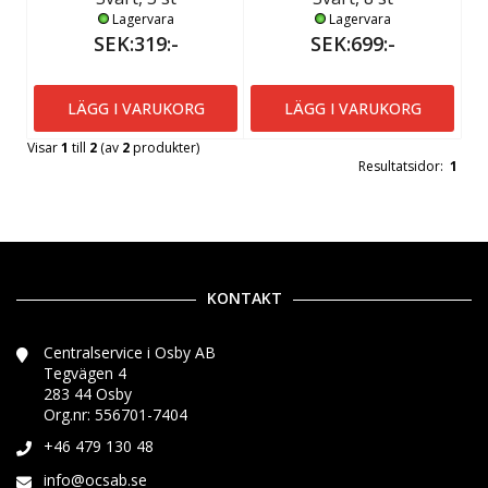
Lagervara
Lagervara
SEK:319:-
SEK:699:-
LÄGG I VARUKORG
LÄGG I VARUKORG
Visar
1
till
2
(av
2
produkter)
Resultatsidor:
1
KONTAKT
Centralservice i Osby AB
Tegvägen 4
283 44 Osby
Org.nr: 556701-7404
+46 479 130 48
info@ocsab.se