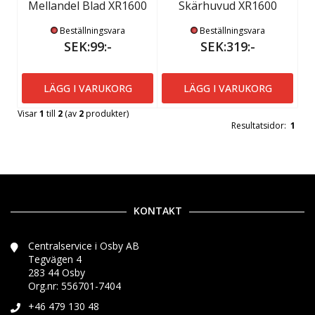
Mellandel Blad XR1600
Skärhuvud XR1600
Beställningsvara
Beställningsvara
SEK:99:-
SEK:319:-
LÄGG I VARUKORG
LÄGG I VARUKORG
Visar
1
till
2
(av
2
produkter)
Resultatsidor:
1
KONTAKT
Centralservice i Osby AB
Tegvägen 4
283 44 Osby
Org.nr: 556701-7404
+46 479 130 48