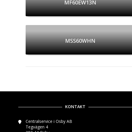
MF60EW13N
MSS60WHN
KONTAKT
Centralservice i Osby AB
Tegvägen 4