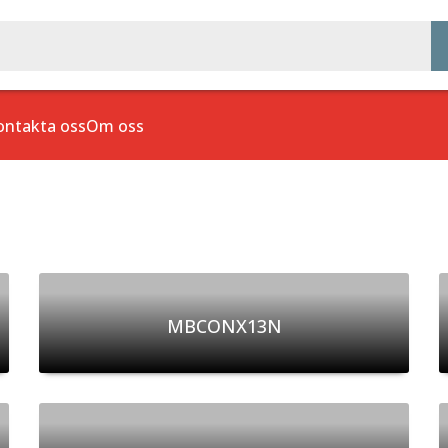
ontakta oss
Om oss
MBCONX13N