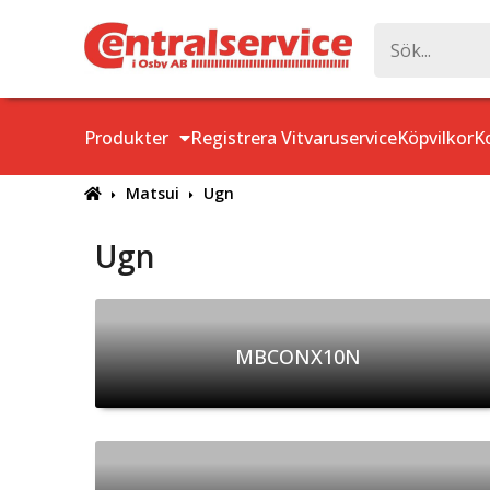
Produkter
Registrera Vitvaruservice
Köpvilkor
K
Matsui
Ugn
Ugn
MBCONX10N