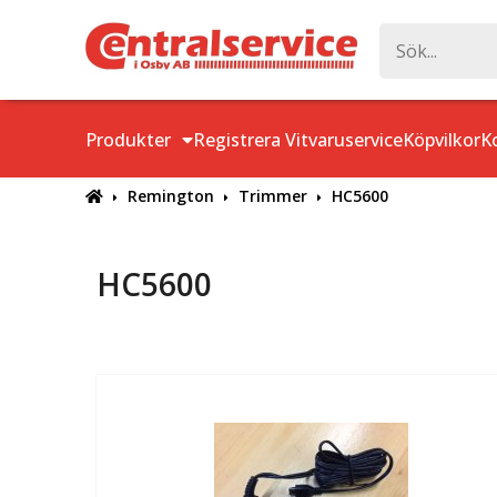
Produkter
Registrera Vitvaruservice
Köpvilkor
K
Remington
Trimmer
HC5600
HC5600