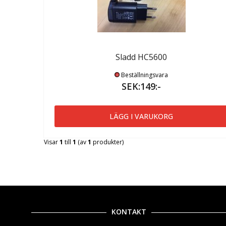
Sladd HC5600
Beställningsvara
SEK:149:-
LÄGG I VARUKORG
Visar
1
till
1
(av
1
produkter)
KONTAKT