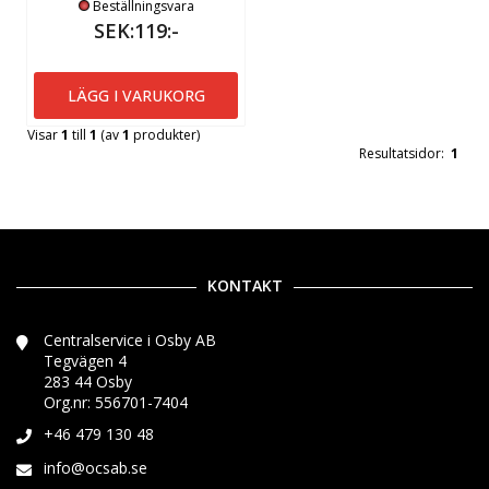
Beställningsvara
SEK:119:-
LÄGG I VARUKORG
Visar
1
till
1
(av
1
produkter)
Resultatsidor:
1
KONTAKT
Centralservice i Osby AB
Tegvägen 4
283 44 Osby
Org.nr: 556701-7404
+46 479 130 48
info@ocsab.se