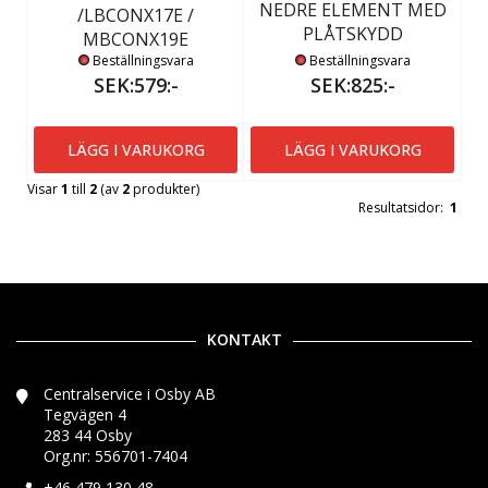
NEDRE ELEMENT MED
/LBCONX17E /
PLÅTSKYDD
MBCONX19E
Beställningsvara
Beställningsvara
SEK:579:-
SEK:825:-
LÄGG I VARUKORG
LÄGG I VARUKORG
Visar
1
till
2
(av
2
produkter)
Resultatsidor:
1
KONTAKT
Centralservice i Osby AB
Tegvägen 4
283 44 Osby
Org.nr: 556701-7404
+46 479 130 48