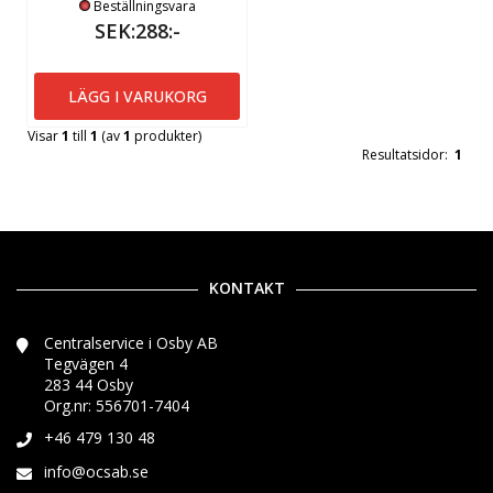
Beställningsvara
SEK:288:-
LÄGG I VARUKORG
Visar
1
till
1
(av
1
produkter)
Resultatsidor:
1
KONTAKT
Centralservice i Osby AB
Tegvägen 4
283 44 Osby
Org.nr: 556701-7404
+46 479 130 48
info@ocsab.se