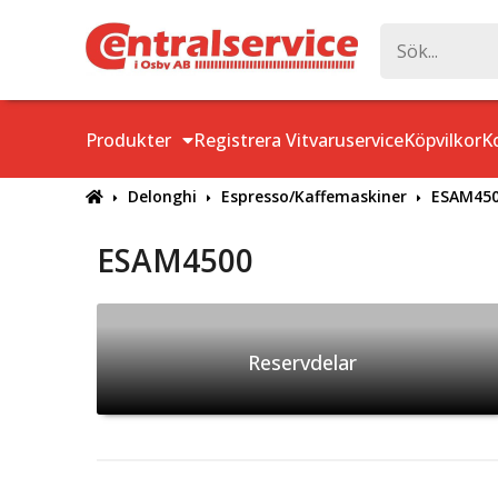
Produkter
Registrera Vitvaruservice
Köpvilkor
K
Delonghi
Espresso/Kaffemaskiner
ESAM45
ESAM4500
Reservdelar