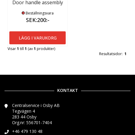
Door handle assembly
Beställningsvara
SEK:200:-
LÄGG I VARUKORG
Visar
1
till
1
(av
1
produkter)
Resultatsidor:
1
KONTAKT
Centralservice i Osby AB
Tegvägen 4
283 44 Osby
Org.nr: 556701-7404
+46 479 130 48