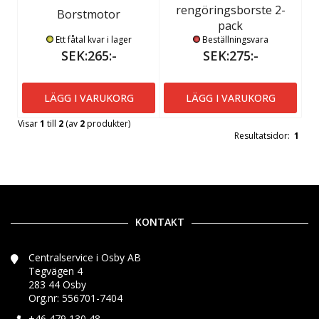
rengöringsborste 2-
Borstmotor
pack
Ett fåtal kvar i lager
Beställningsvara
SEK:265:-
SEK:275:-
LÄGG I VARUKORG
LÄGG I VARUKORG
Visar
1
till
2
(av
2
produkter)
Resultatsidor:
1
KONTAKT
Centralservice i Osby AB
Tegvägen 4
283 44 Osby
Org.nr: 556701-7404
+46 479 130 48