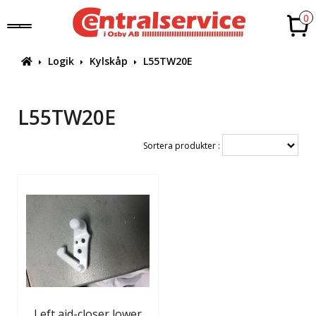
0
Logik
Kylskåp
L55TW20E
L55TW20E
Sortera produkter :
Left aid-closer,lower