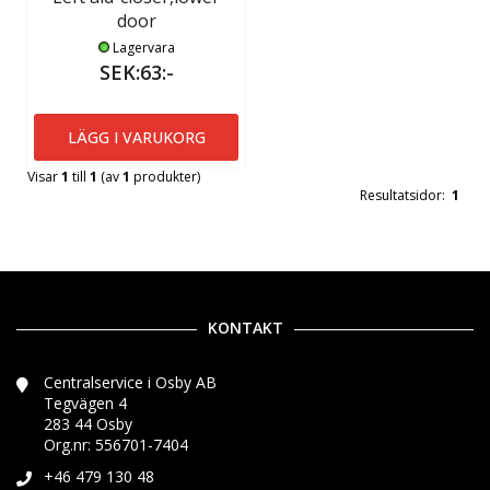
door
Lagervara
SEK:63:-
LÄGG I VARUKORG
Visar
1
till
1
(av
1
produkter)
Resultatsidor:
1
KONTAKT
Centralservice i Osby AB
Tegvägen 4
283 44 Osby
Org.nr: 556701-7404
+46 479 130 48