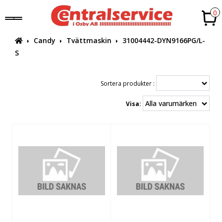
0
Candy
Tvättmaskin
31004442-DYN9166PG/L-
S
Sortera produkter :
Visa: