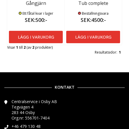
Gångjärn
Tub complete
Ett fåtal kvar i lager
Beställningsvara
SEK:500:-
SEK:4500:-
LÄGG I VARUKORG
LÄGG I VARUKORG
Visar
1
till
2
(av
2
produkter)
Resultatsidor:
1
KONTAKT
Centralservice i Osby AB
Tegvägen 4
283 44 Osby
Org.nr: 556701-7404
+46 479 130 48