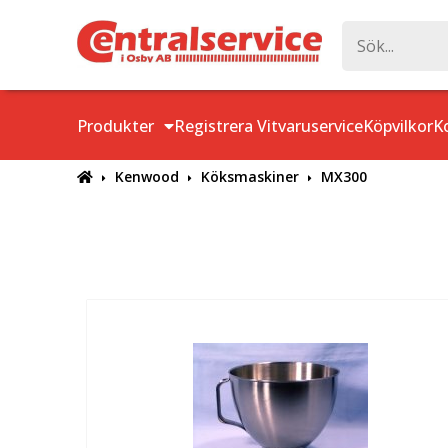
Produkter
Registrera Vitvaruservice
Köpvilkor
K
Kenwood
Köksmaskiner
MX300