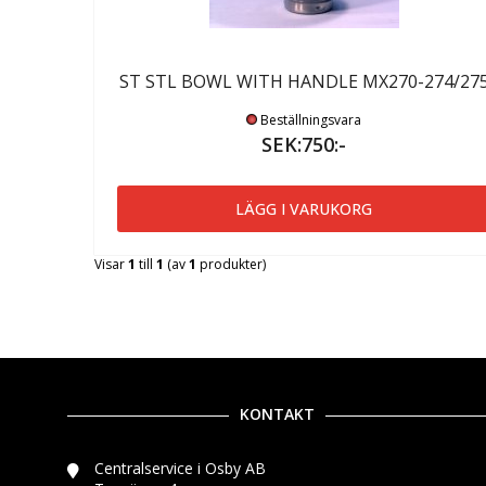
ST STL BOWL WITH HANDLE MX270-274/27
Beställningsvara
SEK:750:-
LÄGG I VARUKORG
Visar
1
till
1
(av
1
produkter)
KONTAKT
Centralservice i Osby AB