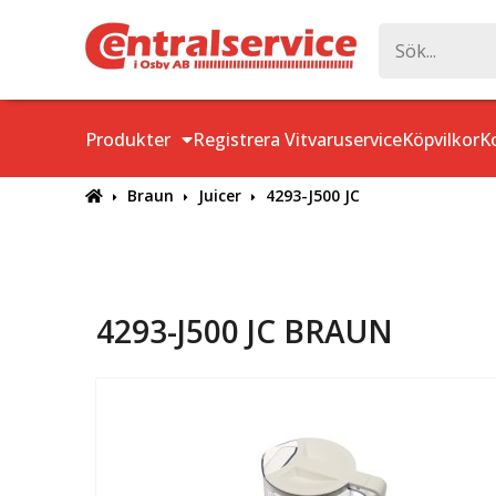
Produkter
Registrera Vitvaruservice
Köpvilkor
K
Braun
Juicer
4293-J500 JC
4293-J500 JC BRAUN