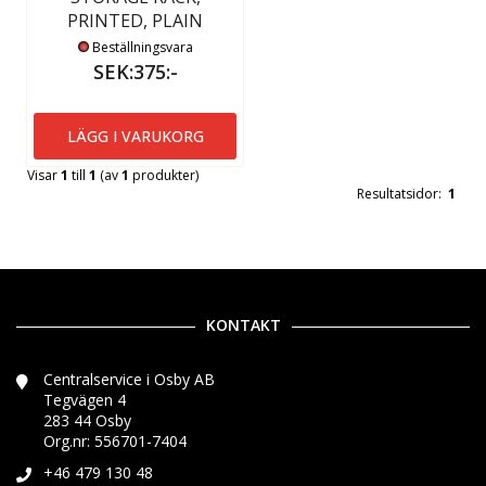
PRINTED, PLAIN
Beställningsvara
SEK:375:-
LÄGG I VARUKORG
Visar
1
till
1
(av
1
produkter)
Resultatsidor:
1
KONTAKT
Centralservice i Osby AB
Tegvägen 4
283 44 Osby
Org.nr: 556701-7404
+46 479 130 48